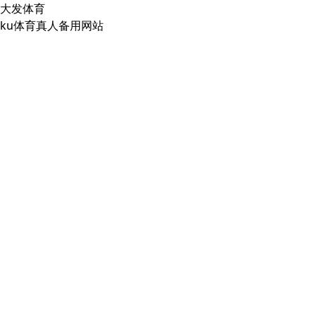
大发体育
ku体育真人备用网站