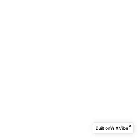
Built on