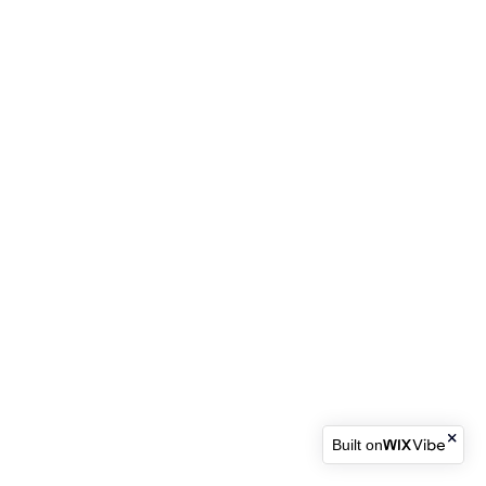
Built on