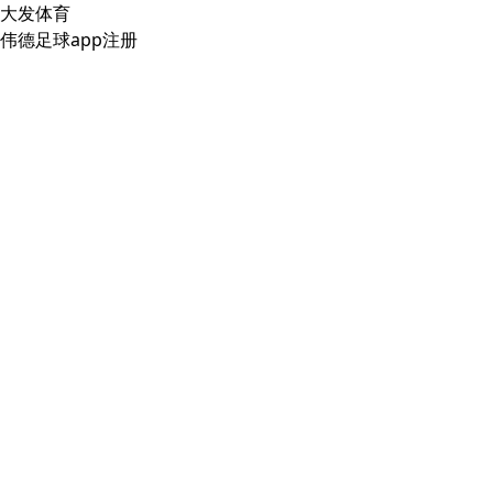
大发体育
伟德足球app注册