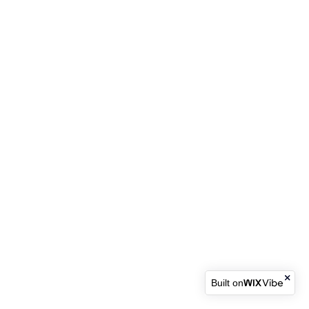
Built on