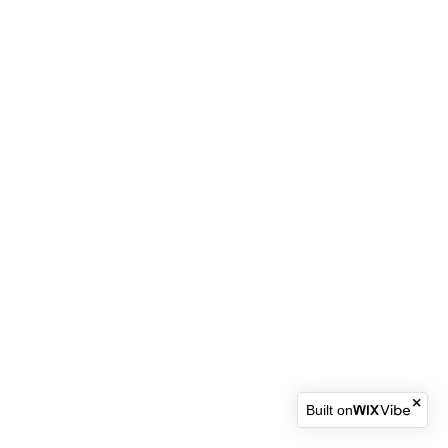
Built on