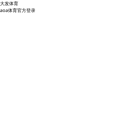
大发体育
aoa体育官方登录