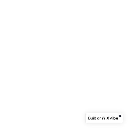
Built on