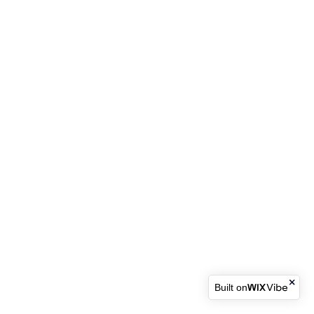
Built on