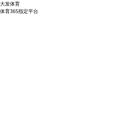
大发体育
体育365指定平台