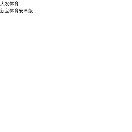
大发体育
新宝体育安卓版