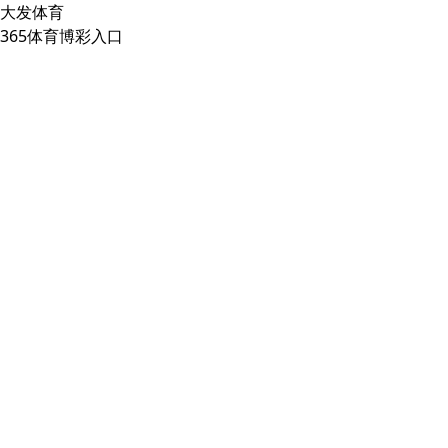
大发体育
365体育博彩入口