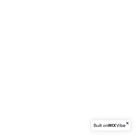
Built on