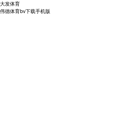
大发体育
伟德体育bv下载手机版