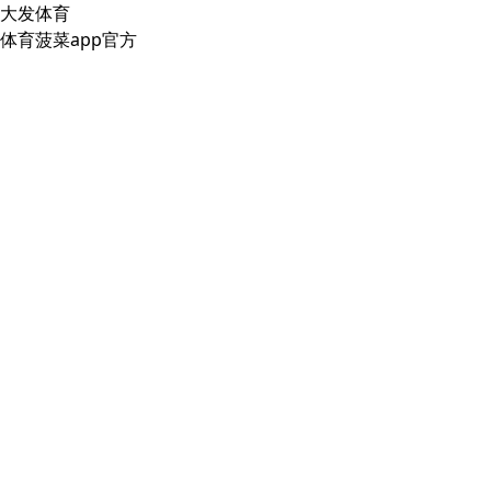
大发体育
体育菠菜app官方