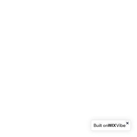
Built on