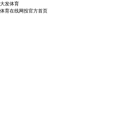
大发体育
体育在线网投官方首页