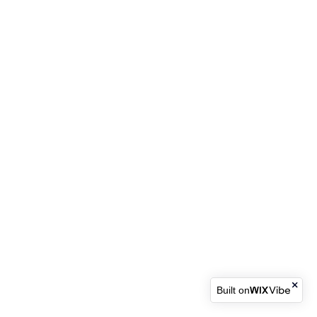
Built on