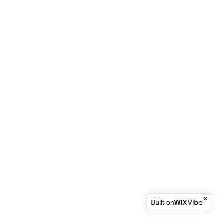
Built on