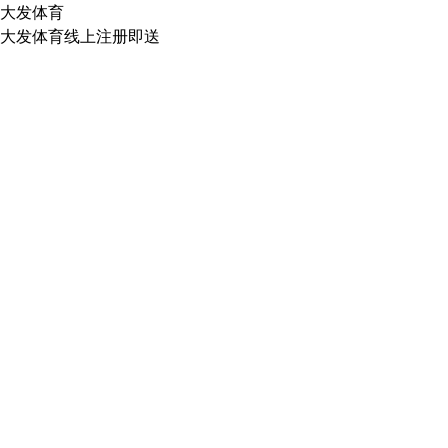
大发体育
大发体育线上注册即送