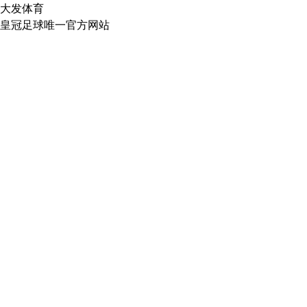
大发体育
皇冠足球唯一官方网站