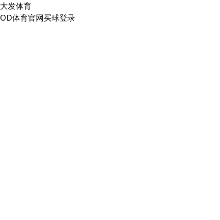
大发体育
OD体育官网买球登录