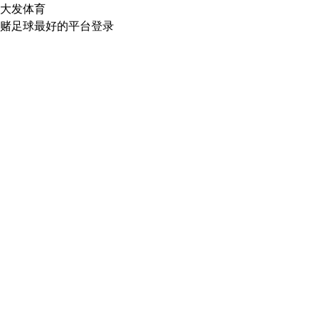
大发体育
赌足球最好的平台登录