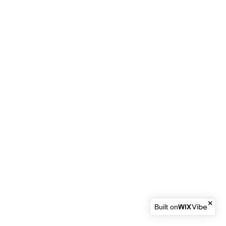
Built on