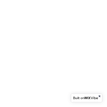
Built on