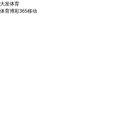
大发体育
体育博彩365移动