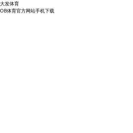
大发体育
OB体育官方网站手机下载